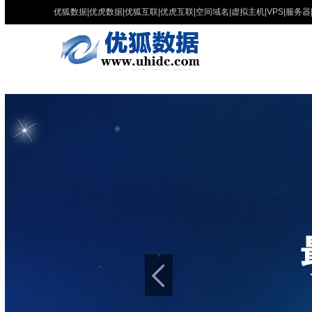
优狐数据|优虎数据|优狐互联|优虎互联|空间域名|虚拟主机|VPS|服务器|
证书|网站开发|SEO|软件