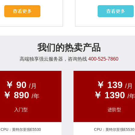
我们的热卖产品
高端独享强云服务器，咨询热线
400-525-7860
1
2
￥ 90
￥ 139
/月
/月
￥ 890
￥ 1390
/年
/
入门型
进阶型
CPU：英特尔至强E5530
CPU：英特尔至强E5530